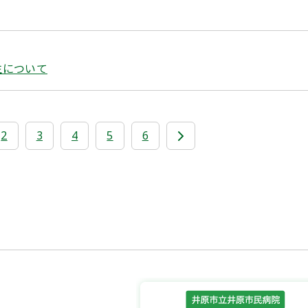
生について
2
3
4
5
6