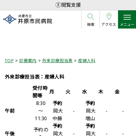
閲覧支援
検索
アクセス
メニュー
産婦人科
TOP
診療案内
外来診療担当表
産婦人科
外来診療担当表：産婦人科
受付時
月
火
水
木
金
間等
8:30
予約
予約
午前
～
岡大
-
岡大
-
-
11:30
中藤
増山
予約
予約
予約の
午後
岡大
-
岡大
-
-