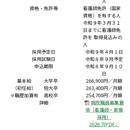
人
資格・免許等
看護師免許（国家
資格）を有する人
令和９年３月３１
日までに看護師免
許を 取得見込みの
人
採用予定日
令和９年４月１日
採用試験日
令和８年９月予定
申込期限
令和８年９月１０
日
基本給
大学卒
266,900円／月額
（初任給）
短大卒
263,400円／月額
※職歴加算有
高校卒
254,700円／月額
詳細
病院職員募集要
項（看護師・新規
採用）
2026.7[PDF：