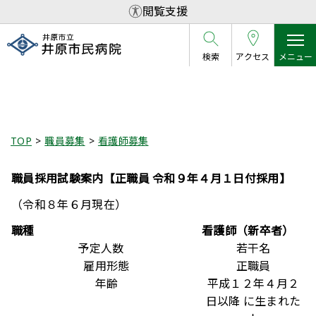
閲覧支援
検索
アクセス
メニュー
看護師募集
TOP
職員募集
看護師募集
職員採用試験案内【正職員 令和９年４月１日付採用】
（令和８年６月現在）
職種
看護師（新卒者）
予定人数
若干名
雇用形態
正職員
年齢
平成１２年４月２
日以降 に生まれた